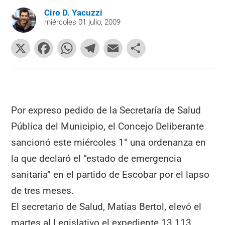
Ciro D. Yacuzzi
miércoles 01 julio, 2009
X
F
W
T
E
C
a
h
el
m
o
c
at
e
ai
m
e
s
gr
l
p
b
A
a
ar
Por expreso pedido de la Secretaría de Salud
o
p
m
tir
Pública del Municipio, el Concejo Deliberante
o
p
sancionó este miércoles 1° una ordenanza en
k
la que declaró el “estado de emergencia
sanitaria” en el partido de Escobar por el lapso
de tres meses.
El secretario de Salud, Matías Bertol, elevó el
martes al Legislativo el expediente 13.113