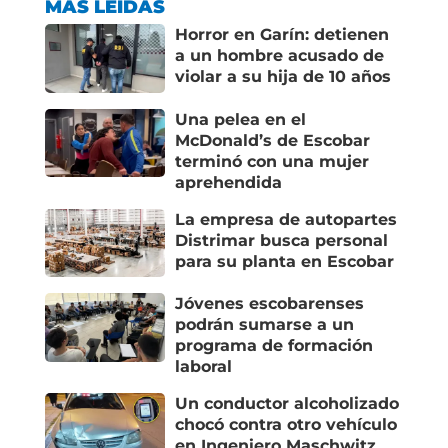
c
at
e
ai
m
MÁS LEÍDAS
e
s
gr
l
p
Horror en Garín: detienen
a un hombre acusado de
b
A
a
ar
violar a su hija de 10 años
o
p
m
tir
Una pelea en el
o
p
McDonald’s de Escobar
terminó con una mujer
k
aprehendida
La empresa de autopartes
Distrimar busca personal
para su planta en Escobar
Jóvenes escobarenses
podrán sumarse a un
programa de formación
laboral
Un conductor alcoholizado
chocó contra otro vehículo
en Ingeniero Maschwitz