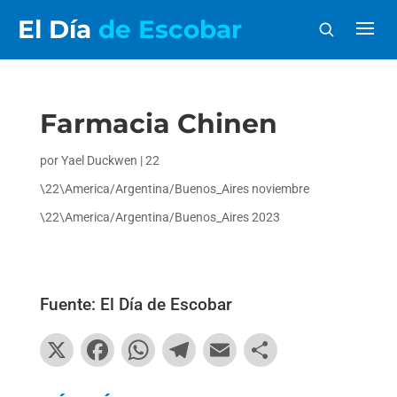
El Día
de Escobar
Farmacia Chinen
por
Yael Duckwen
|
22
\22\America/Argentina/Buenos_Aires noviembre
\22\America/Argentina/Buenos_Aires 2023
Fuente: El Día de Escobar
X
F
W
T
E
C
a
h
el
m
o