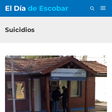
El Día
de Escobar
Suicidios