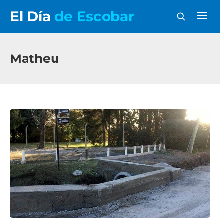
El Día
de Escobar
Matheu