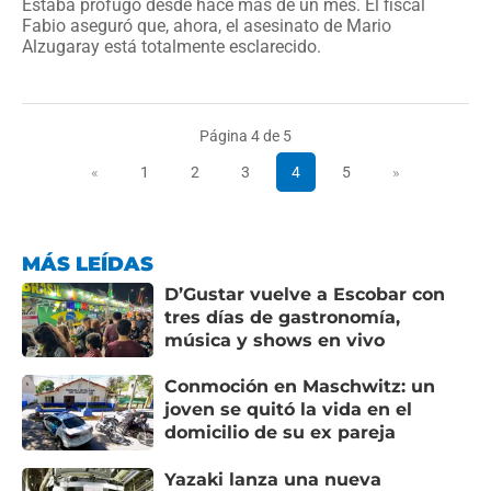
Estaba prófugo desde hace más de un mes. El fiscal
Fabio aseguró que, ahora, el asesinato de Mario
Alzugaray está totalmente esclarecido.
Página 4 de 5
«
1
2
3
4
5
»
MÁS LEÍDAS
D’Gustar vuelve a Escobar con
tres días de gastronomía,
música y shows en vivo
Conmoción en Maschwitz: un
joven se quitó la vida en el
domicilio de su ex pareja
Yazaki lanza una nueva