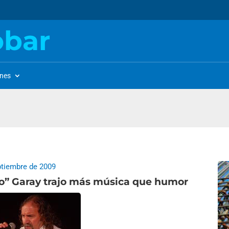
obar
ones
ptiembre de 2009
o” Garay trajo más música que humor