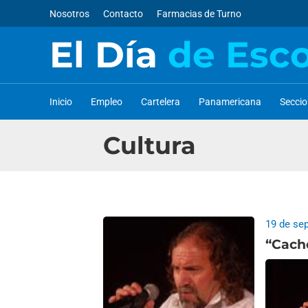
Nosotros
Contacto
Farmacias de Turno
El Día
de Esc
Inicio
Empleo
Cartelera
Panamericana
Secci
Cultura
19 de se
“Cach