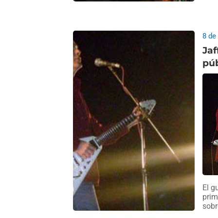
8 de
Jaf
púb
El g
prim
sobr