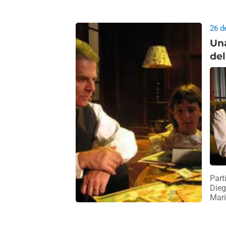
26 d
Un
del
Part
Dieg
Mari