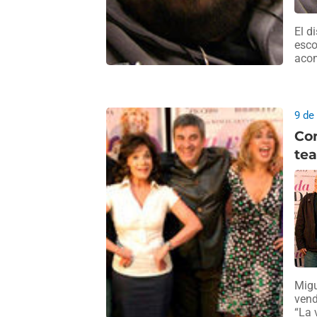
El d
esco
acom
9 de
Con
tea
Migu
vend
“La 