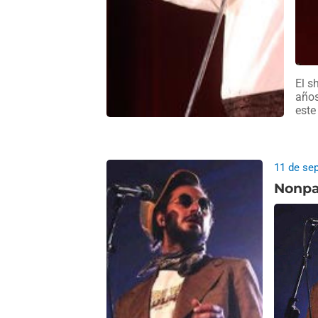
El s
años
este
11 de se
Nonpal