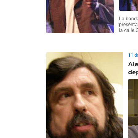
La banda
presenta
la calle 
11 d
Ale
dep