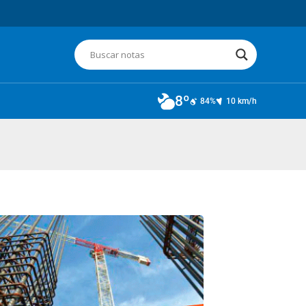
8º
84%
10 km/h