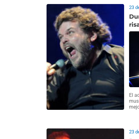
23 d
Dur
ris
El a
musi
mejo
23 d