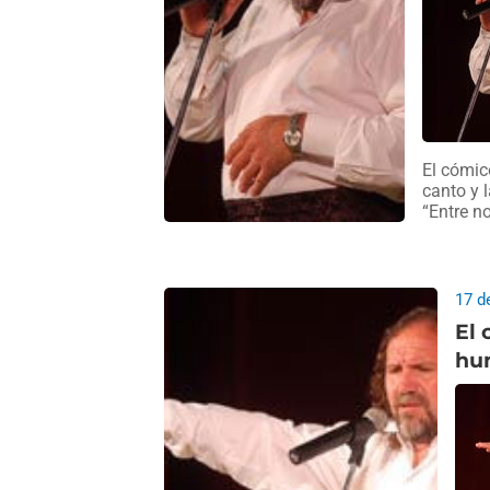
El cómic
canto y 
“Entre n
17 d
El 
hu