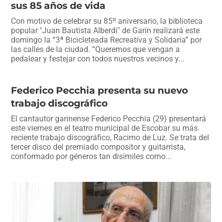
sus 85 años de vida
o
p
m
tir
Con motivo de celebrar su 85º aniversario, la biblioteca
o
p
popular "Juan Bautista Alberdi" de Garín realizará este
k
domingo la “3ª Bicicleteada Recreativa y Solidaria” por
las calles de la ciudad. “Queremos que vengan a
pedalear y festejar con todos nuestros vecinos y...
Federico Pecchia presenta su nuevo
trabajo discográfico
El cantautor garinense Federico Pecchia (29) presentará
este viernes en el teatro municipal de Escobar su más
reciente trabajo discográfico, Racimo de Luz. Se trata del
tercer disco del premiado compositor y guitarrista,
conformado por géneros tan disímiles como...