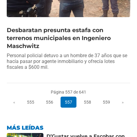
Desbaratan presunta estafa con
terrenos municipales en Ingeniero
Maschwitz
Personal policial detuvo a un hombre de 37 años que se
hacía pasar por agente inmobiliario y ofrecía lotes
fiscales a $600 mil.
Página 557 de 641
«
555
556
557
558
559
»
MÁS LEÍDAS
D’Gustar vuelve a Escobar con