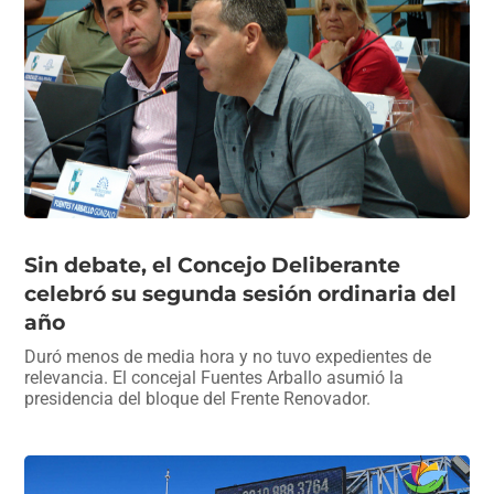
o
p
m
tir
o
p
k
Sin debate, el Concejo Deliberante
celebró su segunda sesión ordinaria del
año
Duró menos de media hora y no tuvo expedientes de
relevancia. El concejal Fuentes Arballo asumió la
presidencia del bloque del Frente Renovador.