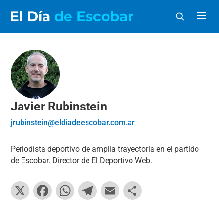
El Día
de Escobar
Javier Rubinstein
jrubinstein@eldiadeescobar.com.ar
Periodista deportivo de amplia trayectoria en el partido
de Escobar. Director de El Deportivo Web.
X
F
W
T
E
C
a
h
el
m
o