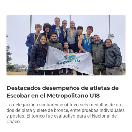
c
at
e
ai
m
e
s
gr
l
p
b
A
a
ar
o
p
m
tir
o
p
k
Destacados desempeños de atletas de
Escobar en el Metropolitano U18
La delegación escobarense obtuvo seis medallas de oro,
dos de plata y siete de bronce, entre pruebas individuales
y postas. El torneo fue evaluativo para el Nacional de
Chaco.